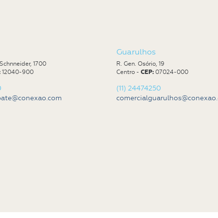
Guarulhos
Schnneider, 1700
R. Gen. Osório, 19
:
12040-900
Centro -
CEP:
07024-000
0
(11) 24474250
ubate@conexao.com
comercialguarulhos@conexao