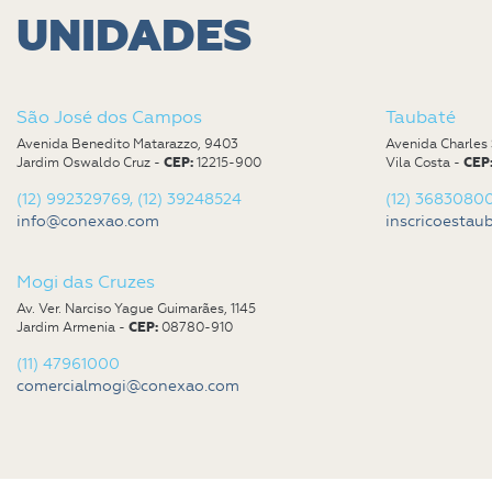
UNIDADES
São José dos Campos
Taubaté
Avenida Benedito Matarazzo, 9403
Avenida Charles 
Jardim Oswaldo Cruz -
CEP:
12215-900
Vila Costa -
CEP
(12) 992329769, (12) 39248524
(12) 3683080
info@conexao.com
inscricoesta
Mogi das Cruzes
Av. Ver. Narciso Yague Guimarães, 1145
Jardim Armenia -
CEP:
08780-910
(11) 47961000
comercialmogi@conexao.com