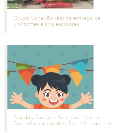
Grupo Conexão realiza entrega de
uniformes e kits escolares
Dia das Crianças Solidário: Grupo
Conexão realiza doação de brinquedos