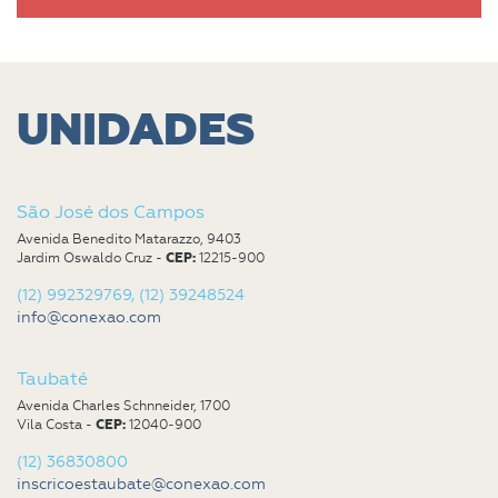
UNIDADES
São José dos Campos
Avenida Benedito Matarazzo, 9403
Jardim Oswaldo Cruz -
CEP:
12215-900
(12) 992329769, (12) 39248524
info@conexao.com
Taubaté
Avenida Charles Schnneider, 1700
Vila Costa -
CEP:
12040-900
(12) 36830800
inscricoestaubate@conexao.com