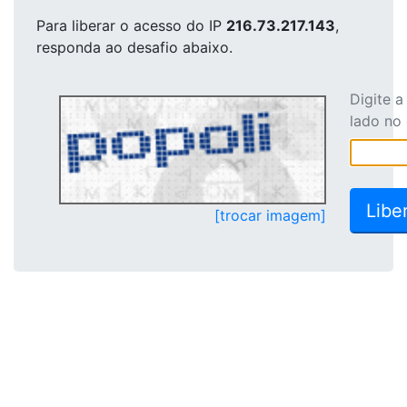
Para liberar o acesso
do IP
216.73.217.143
,
responda ao desafio abaixo.
Digite 
lado no
[trocar imagem]